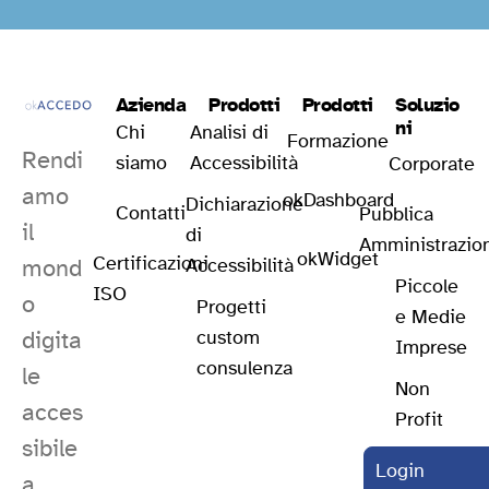
Azienda
Prodotti
Prodotti
Soluzio
ni
Chi
Analisi di
Formazione
Rendi
siamo
Accessibilità
Corporate
amo
okDashboard
Dichiarazione
Contatti
Pubblica
il
di
Amministrazio
okWidget
Certificazioni
mond
Accessibilità
Piccole
ISO
o
Progetti
e Medie
digita
custom
Imprese
consulenza
le
Non
acces
Profit
sibile
Login
a