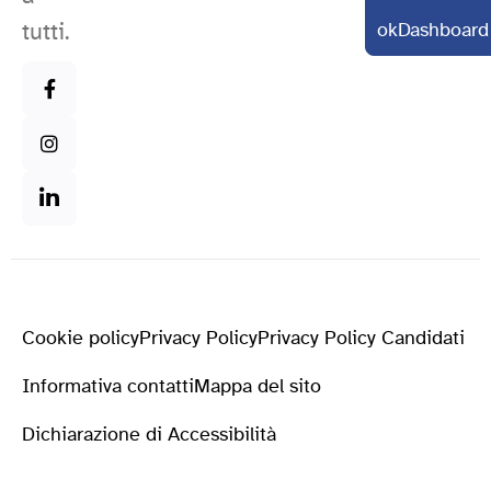
tutti.
okDashboard
Cookie policy
Privacy Policy
Privacy Policy Candidati
Informativa contatti
Mappa del sito
Dichiarazione di Accessibilità