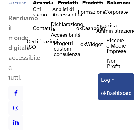
Azienda
Prodotti
Prodotti
Soluzioni
Chi
Analisi di
Formazione
Corporate
siamo
Accessibilità
Rendiamo
Dichiarazione
Pubblica
il
Contatti
okDashboard
di
Amministrazion
Accessibilità
mondo
Piccole
Certificazioni
Progetti
okWidget
e Medie
digitale
ISO
custom
Imprese
consulenza
accessibile
Non
Profit
a
tutti.
Login
okDashboard