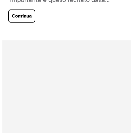
importante è quello recitato dalla
Carta Europea della Disabilità, che
Continua
rappresenta…