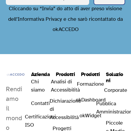
Cliccando su “Invia” do atto di aver preso visione
dell’
Informativa Privacy
e che sarò ricontattato da
okACCEDO
Azienda
Prodotti
Prodotti
Soluzio
ni
Chi
Analisi di
Formazione
Rendi
siamo
Accessibilità
Corporate
amo
okDashboard
Dichiarazione
Contatti
Pubblica
il
di
Amministrazio
okWidget
Certificazioni
mond
Accessibilità
Piccole
ISO
o
Progetti