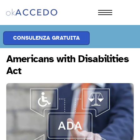
CHI SIAMO
PRODOTTI
CONSULENZA GRATUITA
SOLUZIONI
Americans with Disabilities
APPROFONDIMENTI
Act
CONTATTI