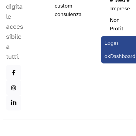
e Medie
digita
custom
Imprese
consulenza
le
Non
acces
Profit
sibile
Login
a
tutti.
okDashboard