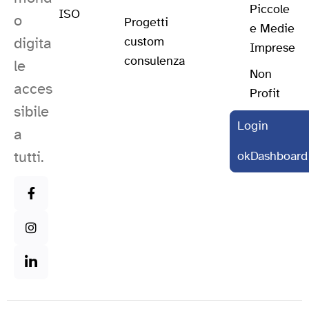
Piccole
ISO
o
Progetti
e Medie
digita
custom
Imprese
consulenza
le
Non
acces
Profit
sibile
Login
a
tutti.
okDashboard