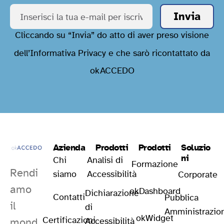
Cliccando su “Invia” do atto di aver preso visione
dell’
Informativa Privacy
e che sarò ricontattato da
okACCEDO
Azienda
Prodotti
Prodotti
Soluzio
ni
Chi
Analisi di
Formazione
Rendi
siamo
Accessibilità
Corporate
amo
okDashboard
Dichiarazione
Contatti
Pubblica
il
di
Amministrazio
okWidget
Certificazioni
mond
Accessibilità