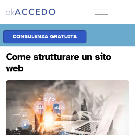
CHI SIAMO
PRODOTTI
CONSULENZA GRATUITA
SOLUZIONI
Come strutturare un sito
APPROFONDIMENTI
web
CONTATTI