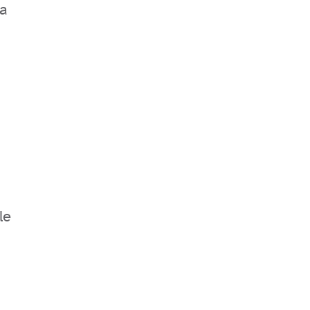
na
le