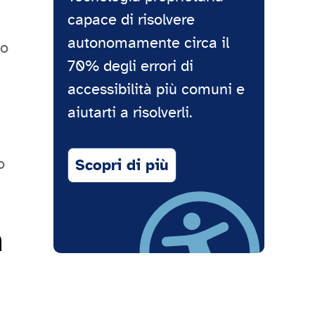
capace di risolvere
autonomamente circa il
no
70% degli errori di
accessibilità più comuni e
aiutarti a risolverli.
o
Scopri di più
n