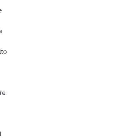
e
e
lto
re
l